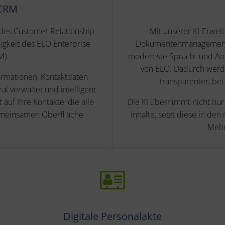
 CRM
des Customer Relationship
Mit unserer KI-Erwei
igkeit des ELO Enterprise
Dokumentenmanagement au
M).
modernste Sprach- und Ana
von ELO. Dadurch werde
ormationen, Kontaktdaten
transparenter, bei 
 verwaltet und intelligent
auf Ihre Kontakte, die alle
Die KI übernimmt nicht nur
gemeinsamen Oberfl äche
Inhalte, setzt diese in den
Mehrw
Digitale Personalakte