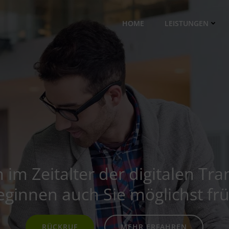
HOME
LEISTUNGEN
im Zeitalter der digitalen Tra
eginnen auch Sie möglichst frü
RÜCKRUF
MEHR ERFAHREN