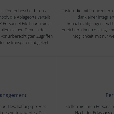
bis Rentenbescheid – das
Fristen, die mit Probezeite
och, die Ablageorte verteilt
dank einer integrie
 Personnel File haben Sie all
Benachrichtigungen leicht
r allem sicher. Denn in der
erleichtern Ihnen das täglic
n vor unberechtigten Zugriffen
Möglichkeit, mit nur w
nung transparent abgelegt.
management
Per
gabe, Beschaffungsprozess
Stellen Sie Ihren Personalb
 des Auftragswertes. Das
Nach der Erfassung 