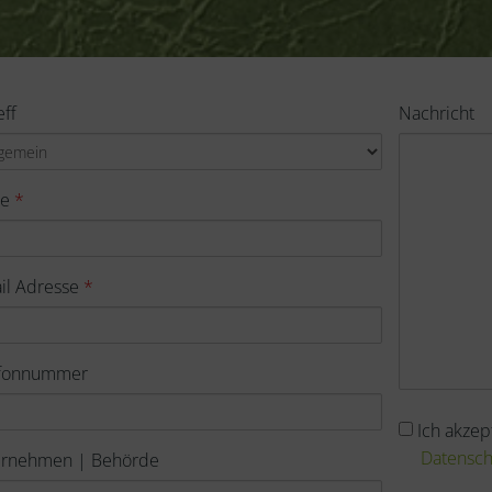
eff
Nachricht
me
*
il Adresse
*
efonnummer
Akzeptanz
Ich akzep
der
Datensc
ernehmen | Behörde
PRODATIS