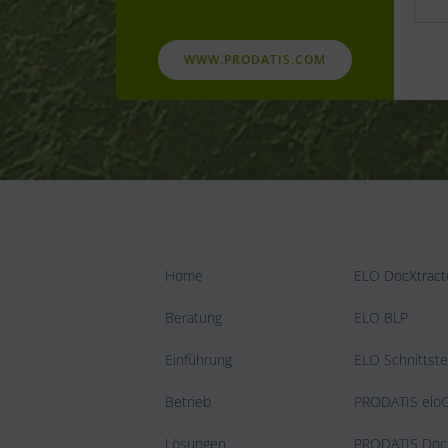
WWW.PRODATIS.COM
Home
ELO DocXtract
Beratung
ELO BLP
Einführung
ELO Schnittste
Betrieb
PRODATIS el
Lösungen
PRODATIS Doc