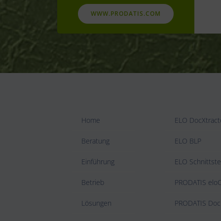
WWW.PRODATIS.COM
Home
ELO DocXtract
Beratung
ELO BLP
Einführung
ELO Schnittste
Betrieb
PRODATIS el
Lösungen
PRODATIS Doc