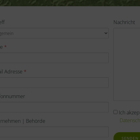
eff
Nachricht
me
*
il Adresse
*
efonnummer
Akzeptanz
Ich akzep
der
Datensc
ernehmen | Behörde
PRODATIS
Datenschut