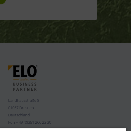
Landhausstraße 8
01067 Dresden
Deutschland
Fon + 49 (0)351 266 23 30
Fax + 49 (0)351 266 23 50