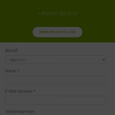
+ 49 (0)351 266 23 30
WWW.PRODATIS.COM
Betreff
Name
*
E-Mail Adresse
*
Telefonnummer